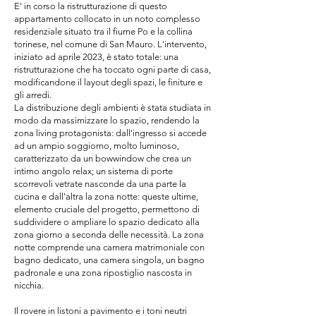
E' in corso la ristrutturazione di questo
appartamento collocato in un noto complesso
residenziale situato tra il fiume Po e la collina
torinese, nel comune di San Mauro. L'intervento,
iniziato ad aprile 2023, è stato totale: una
ristrutturazione che ha toccato ogni parte di casa,
modificandone il layout degli spazi, le finiture e
gli arredi.
La distribuzione degli ambienti è stata studiata in
modo da massimizzare lo spazio, rendendo la
zona living protagonista: dall'ingresso si accede
ad un ampio soggiorno, molto luminoso,
caratterizzato da un bowwindow che crea un
intimo angolo relax; un sistema di porte
scorrevoli vetrate nasconde da una parte la
cucina e dall'altra la zona notte: queste ultime,
elemento cruciale del progetto, permettono di
suddividere o ampliare lo spazio dedicato alla
zona giorno a seconda delle necessità. La zona
notte comprende una camera matrimoniale con
bagno dedicato, una camera singola, un bagno
padronale e una zona ripostiglio nascosta in
nicchia.
Il rovere in listoni a pavimento e i toni neutri